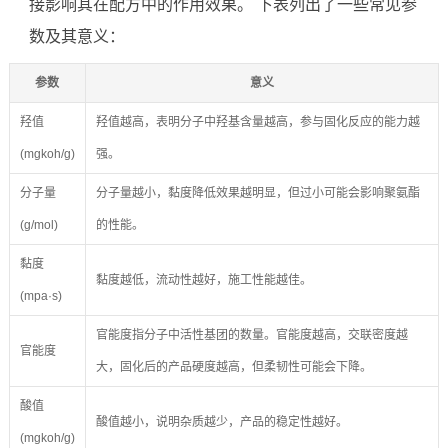
接影响其在配方中的作用效果。 下表列出了一些常见参
数及其意义：
参数
意义
羟值
羟值越高，表明分子中羟基含量越高，参与固化反应的能力越
(mgkoh/g)
强。
分子量
分子量越小，黏度降低效果越明显，但过小可能会影响聚氨酯
(g/mol)
的性能。
黏度
黏度越低，流动性越好，施工性能越佳。
(mpa·s)
官能度指分子中活性基团的数量。官能度越高，交联密度越
官能度
大，固化后的产品硬度越高，但柔韧性可能会下降。
酸值
酸值越小，说明杂质越少，产品的稳定性越好。
(mgkoh/g)