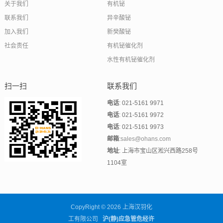
关于我们
有机铋
联系我们
异辛酸铋
加入我们
新癸酸铋
社会责任
有机铋催化剂
水性有机铋催化剂
扫一扫
联系我们
电话
: 021-5161 9971
电话
: 021-5161 9972
电话
: 021-5161 9973
邮箱
:
sales@ohans.com
地址
: 上海市宝山区淞兴西路258号
1104室
CopyRight © 2026 上海汉羽化
工有限公司
沪(静)应急管危经许