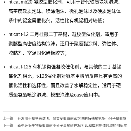
nt cat mb20 凝胶型催化剂，可用于替代软质块状泡沫、
高密度软质泡沫、喷涂泡沫、微孔泡沫以及硬质泡沫体
系中的锡金属催化剂，活性比有机锡相对较低；
nt cat t-12 二月桂酸二丁基锡，凝胶型催化剂，适用于
聚醚型高密度结构泡沫，还用于聚氨酯涂料、弹性体、
胶黏剂、室温固化硅橡胶等；
nt cat t-125 有机锡类强凝胶催化剂，与其他的二丁基锡
催化剂相比，t-125催化剂对氨基甲酸酯反应具有更高的
催化活性和选择性，而且改善了水解稳定性，适用于硬
质聚氨酯喷涂泡沫、模塑泡沫及case应用中。
上一篇
：
开发用于制备高透明、耐黄变聚氨酯密封胶的特殊聚氨酯小分子量聚醚
下一篇
：
新型环保生物基聚氨酯小分子量聚醚在3d打印和增材制造领域的创新应