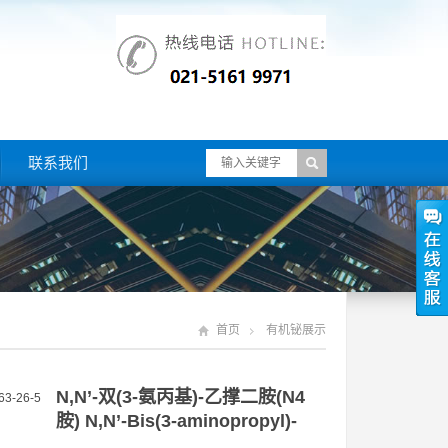
联系我们
首页
有机铋展示
N,N’-双(3-氨丙基)-乙撑二胺(N4
胺) N,N’-Bis(3-aminopropyl)-