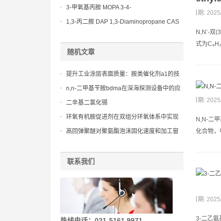
(Diethylamino)propylamine CAS No 104-
3-甲氧基丙胺 MOPA 3-4-
日期: 2025
78-9
Methoxypropylamine CAS No 5332-73-0
1,3-丙二胺 DAP 1,3-Diaminopropane CAS
N,N’-双
No 109-76-2
式为C₈H₂
随机文章
提升工业涂层表面质量：胺类催化剂a1的技
术优势
n,n-二甲基苄胺bdma在深海探测设备中的应
用潜力：探索未知世界的得力助手
日期: 2025
二辛基二氯化锡
环氧有机胺促进剂在双组分环氧体系中实现
N,N-二甲
快速固化与高强度粘接的机制研究
高回弹聚醚对聚氨酯泡沫固化速度和加工窗
化合物，中文
口的调控研究
联系我们
日期: 2025
3-二乙氨基
热线电话：021-5161 9971