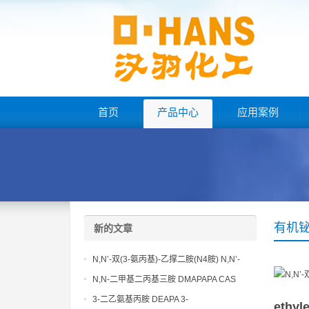
首页
产品中心
应用案例
有机
新的文章
N,N’-双(3-氨丙基)-乙撑二胺(N4胺) N,N’-
Bis(3-aminopropyl)-ethylenediamine CAS
N,N-二甲基二丙基三胺 DMAPAPA CAS
No10563-26-5
No10563-29-8
3-二乙氨基丙胺 DEAPA 3-
ethyl