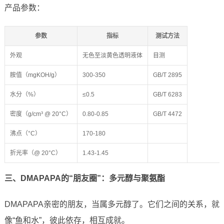
产品参数：
参数
指标
测试方法
外观
无色至淡黄色透明液体
目测
胺值（mgKOH/g）
300-350
GB/T 2895
水分（%）
≤0.5
GB/T 6283
密度（g/cm³ @ 20°C）
0.80-0.85
GB/T 4472
沸点（°C）
170-180
折光率（@ 20°C）
1.43-1.45
三、DMAPAPA的“朋友圈”：多元醇与聚氨酯
DMAPAPA亲密的朋友，当属多元醇了。它们之间的关系，就
像“鱼和水”，彼此依存，相互成就。