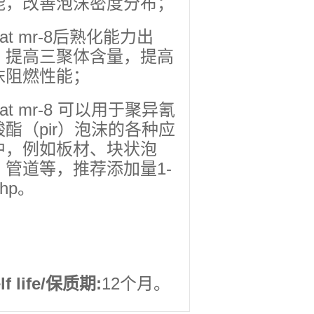
能，改善泡沫密度分布；
 cat mr-8后熟化能力出
，提高三聚体含量，提高
沫阻燃性能；
 cat mr-8 可以用于聚异氰
酸酯（pir）泡沫的各种应
中，例如板材、块状泡
，管道等，推荐添加量1-
php。
f life
/保质期:
12个月。