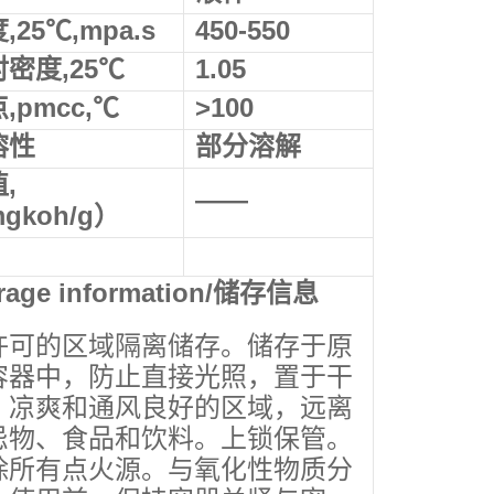
,25℃,mpa.s
450-550
密度,25℃
1.
05
,pmcc,℃
>100
溶性
部分
溶解
,
——
gkoh/g）
rage information
/储存信息
许可的区域隔离储存。储存于原
容器中，防止直接光照，置于干
、凉爽和通风良好的区域，远离
忌物、食品和饮料。上锁保管。
除所有点火源。与氧化性物质分