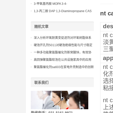
(Diethylamino)propylamine CAS No 104-
3-甲氧基丙胺 MOPA 3-4-
78-9
Methoxypropylamine CAS No 5332-73-0
1,3-丙二胺 DAP 1,3-Diaminopropane CAS
nt c
No 109-76-2
des
随机文章
nt
深入分析环氧耐黄变促进剂对环氧树脂体系
淡
固化速度和物理性能的影响
硬泡开孔剂5011对硬泡绝缘性能与尺寸稳定
三
性具有显著影响，是高性能硬泡体系的重要
一种多功能聚氨酯催化剂新癸酸锌，有效协
app
组分。
同其他催化剂，提升效率
高回弹聚氨酯软泡在公共设施家具中的应用
nt
聚氨酯催化剂sa603在家电外壳制造中的创新
化
应用
选
联系我们
粘
nt
上
热线电话：021-5161 9971