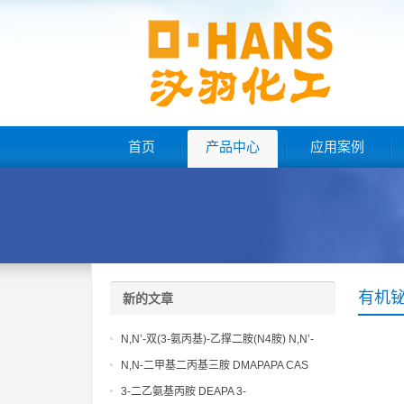
首页
产品中心
应用案例
有机
新的文章
N,N’-双(3-氨丙基)-乙撑二胺(N4胺) N,N’-
Bis(3-aminopropyl)-ethylenediamine CAS
N,N-二甲基二丙基三胺 DMAPAPA CAS
No10563-26-5
No10563-29-8
3-二乙氨基丙胺 DEAPA 3-