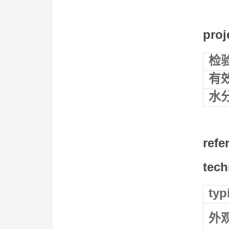
proj
检
有
水
refe
tech
typ
外