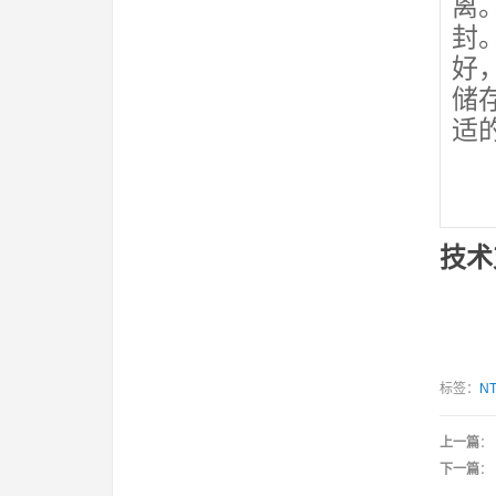
离
封
好
储
适
技术支
标签：
N
上一篇
：
下一篇
：