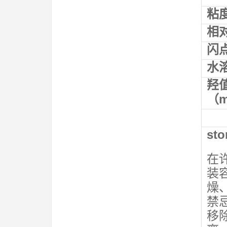
粘度
相对
闪点
水
羟值
（m
sto
在
装
燥
禁
移