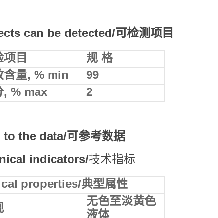
ects can be detected
/可检测项目
验项目
规 格
效含量
, % min
99
分
, % max
2
r to the data
/可参考数据
nical
i
ndicators
/
技术指标
ical properties
/典型属性
无色至淡黄色
观
液体