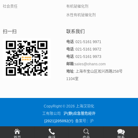
社会责任
有机铋催化剂
水性有机铋催化剂
扫一扫
联系我们
电话
: 021-5161 9971
电话
: 021-5161 9972
电话
: 021-5161 9973
邮箱
:
sales@ohans.com
地址
: 上海市宝山区淞兴西路258号
1104室
CopyRight © 2026 上海汉羽化
工有限公司
沪(静)应急管危经许
[2021]205092(Y)
备案号：沪
ICP备16006676号-9
首页
电话
产品
联系