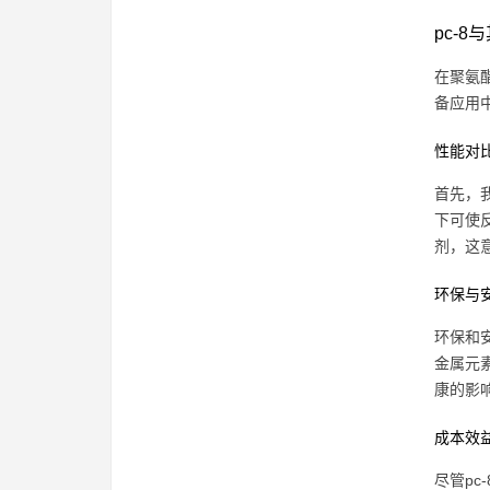
pc-
在聚氨
备应用
性能对
首先，我
下可使
剂，这
环保与
环保和
金属元
康的影
成本效
尽管p