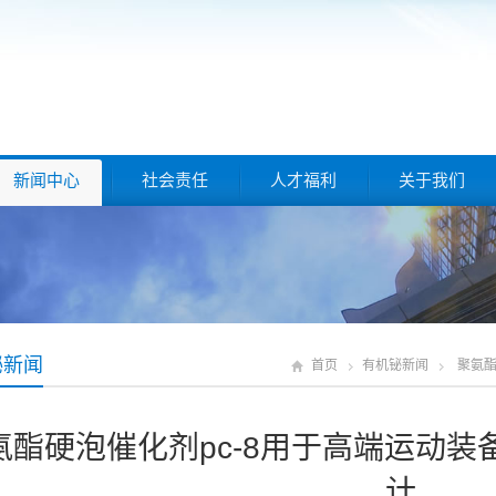
新闻中心
社会责任
人才福利
关于我们
铋新闻
首页
有机铋新闻
聚氨酯
氨酯硬泡催化剂pc-8用于高端运动
计