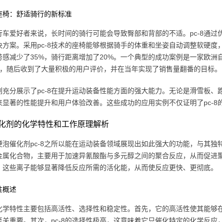
座椅：舒适骑行的新标准
行车爱好者来说，长时间的骑行可能会导致臀部和背部的不适。pc-8通
决方案。采用pc-8技术的座椅能够根据骑手的体重和坐姿自动调整软硬
劳感减少了35%，骑行距离增加了20%。一个典型的成功案例是一家欧洲
椅，随后收到了大量积极的用户评价，并在当年实现了销售量翻番的目标。
例充分展示了pc-8在提升运动装备性能方面的强大能力。无论是滑雪板、跑
来显著的性能提升和用户体验改善。这些成功的应用实例不仅证明了pc-
8催化剂的化学特性和工作原理解析
硬泡催化剂pc-8之所以能在运动装备领域展现出如此强大的功能，与其独特
金属化合物，主要用于加速异氰酸酯与多元醇之间的聚合反应，从而促进
，这些离子能够显著降低反应所需的活化能，从而使反应更快、更彻底。
性概述
8的化学特性主要包括高活性、选择性和稳定性。首先，它的高活性使其能
至关重要。其次，pc-8的选择性极高，这意味着它只催化特定的化学反