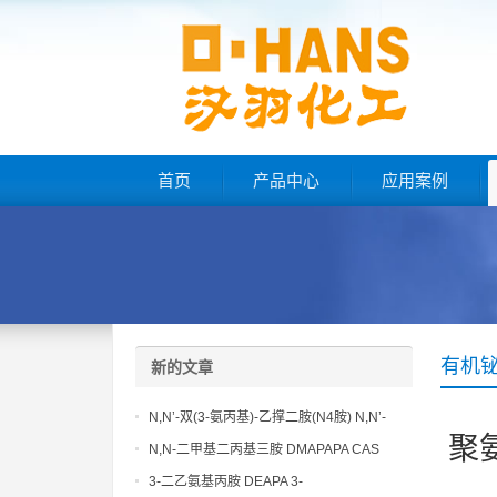
首页
产品中心
应用案例
有机
新的文章
N,N’-双(3-氨丙基)-乙撑二胺(N4胺) N,N’-
聚
Bis(3-aminopropyl)-ethylenediamine CAS
N,N-二甲基二丙基三胺 DMAPAPA CAS
No10563-26-5
No10563-29-8
3-二乙氨基丙胺 DEAPA 3-