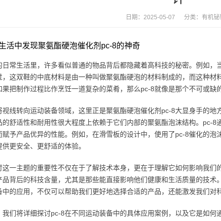
日期：2025-05-07 分类：
有机铋
生活中发现聚氨酯硬泡催化剂pc-8的神奇
的日常生活里，许多看似普通的物品背后都隐藏着高科技的秘密。例如，
过，这双鞋的中底材料是由一种叫做聚氨酯硬泡的材料制成的，而这种材料
如果把制作过程比作烹饪一道复杂的菜肴，那么pc-8就像是那个不可或
将视线转向运动装备领域，这里正是聚氨酯硬泡催化剂pc-8大显身手的
品的舒适性和耐用性很大程度上依赖于它们内部的聚氨酯泡沫结构。pc-
而赋予产品优异的性能。例如，在滑雪板的设计中，使用了pc-8催化的
提供更安全、更舒适的体验。
讨这一主题的重要性不仅在于了解技术本身，更在于理解它如何影响我们
产品背后的科技含量，尤其是那些能直接影响他们健康和生活质量的技术。
备中的应用，不仅可以帮助我们更好地选择合适的产品，还能激发我们对
，我们将详细探讨pc-8在不同运动装备中的具体应用案例，以及它是如