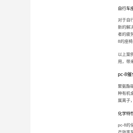
自行车
对于自
新的解
者的疲
8的座
以上案
用，带
pc-
聚氨酯
种有机
属离子
化学特
pc-
产效率