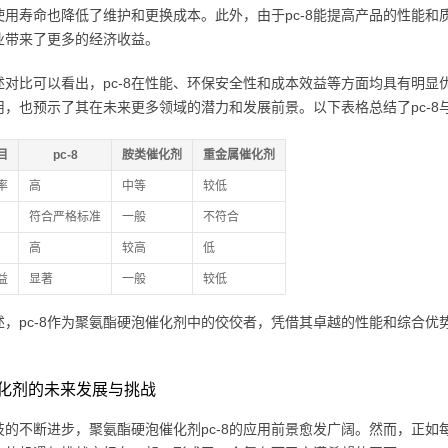
使用寿命也降低了维护和更换成本。此外，由于pc-8能提高产品的性能
业带来了更多的经济收益。
述对比可以看出，pc-8在性能、环保安全性和成本效益等方面均具有明
用，也预示了其在未来更多领域的潜力和发展前景。以下表格总结了pc-8
目
pc-8
胺类催化剂
重金属催化剂
率
高
中等
较低
符合严格标准
一般
不符合
高
较高
低
益
显著
一般
较低
述，pc-8作为聚氨酯硬泡催化剂中的佼佼者，凭借其卓越的性能和综合
8催化剂的未来发展与挑战
技的不断进步，聚氨酯硬泡催化剂pc-8的应用前景愈发广阔。然而，正如每