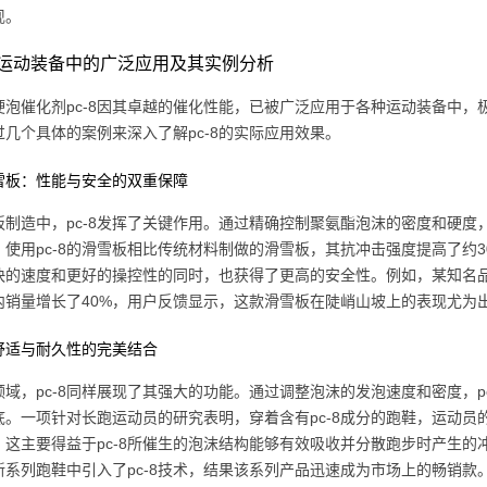
现。
8在运动装备中的广泛应用及其实例分析
硬泡催化剂pc-8因其卓越的催化性能，已被广泛应用于各种运动装备中
过几个具体的案例来深入了解pc-8的实际应用效果。
雪板：性能与安全的双重保障
板制造中，pc-8发挥了关键作用。通过精确控制聚氨酯泡沫的密度和硬度，
，使用pc-8的滑雪板相比传统材料制做的滑雪板，其抗冲击强度提高了约3
快的速度和更好的操控性的同时，也获得了更高的安全性。例如，某知名品
内销量增长了40%，用户反馈显示，这款滑雪板在陡峭山坡上的表现尤为
舒适与耐久性的完美结合
领域，pc-8同样展现了其强大的功能。通过调整泡沫的发泡速度和密度，p
底。一项针对长跑运动员的研究表明，穿着含有pc-8成分的跑鞋，运动员
%。这主要得益于pc-8所催生的泡沫结构能够有效吸收并分散跑步时产生
新系列跑鞋中引入了pc-8技术，结果该系列产品迅速成为市场上的畅销款