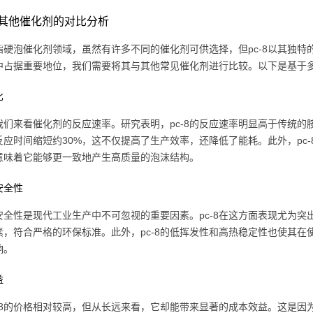
8与其他催化剂的对比分析
酯硬泡催化剂领域，虽然有许多不同的催化剂可供选择，但pc-8以其独特的
中占据重要地位，我们需要将其与其他常见催化剂进行比较。以下是基于
比
们来看催化剂的反应速率。研究表明，pc-8的反应速率明显高于传统的胺类
反应时间缩短约30%，这不仅提高了生产效率，还降低了能耗。此外，pc
意味着它能够更一致地产生高质量的泡沫结构。
安全性
安全性是现代工业生产中不可忽视的重要因素。pc-8在这方面表现尤为突出
素，符合严格的环保标准。此外，pc-8的低挥发性和高热稳定性也使其
响。
益
c-8的价格相对较高，但从长远来看，它却能带来显著的成本效益。这是因为