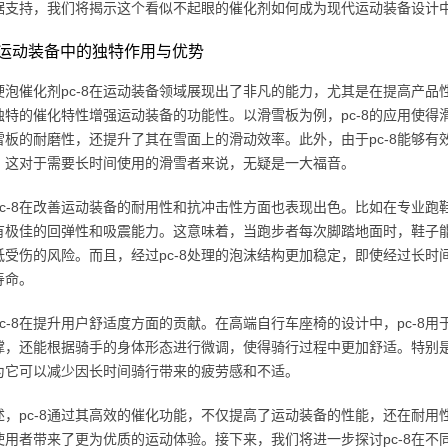
据支持，我们将揭示这个看似不起眼的催化剂如何成为现代运动装备设计
8在运动装备中的独特作用与优势
硬泡催化剂pc-8在运动装备领域展现出了非凡的能力，尤其是在提高产品性
独特的催化特性增强运动装备的功能性。以滑雪板为例，pc-8的应用使
雪板的耐磨性，还提升了其在雪面上的滑动效率。此外，由于pc-8能够
，这对于需要长时间使用的滑雪者来说，无疑是一大福音。
pc-8在改善运动装备的耐用性和抗冲击性方面也表现出色。比如在专业跑鞋
有极佳的回弹性和吸震能力。这意味着，当跑步者每次脚踏地面时，鞋子
低受伤的风险。而且，经过pc-8处理的泡沫结构更加稳定，即使经过长
寿命。
pc-8在提升用户舒适度方面的贡献。在高端自行车座椅的设计中，pc-8
撑，还能根据骑手的身体形态进行微调，使得骑行过程中更加舒适。特别
为它可以减少因长时间骑行带来的疲劳感和不适。
述，pc-8通过其高效的催化功能，不仅提高了运动装备的性能，还在耐
使用者带来了更为优质的运动体验。接下来，我们将进一步探讨pc-8在