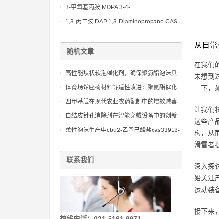
(Diethylamino)propylamine CAS No 104-
3-甲氧基丙胺 MOPA 3-4-
78-9
Methoxypropylamine CAS No 5332-73-0
1,3-丙二胺 DAP 1,3-Diaminopropane CAS
No 109-76-2
从日常
随机文章
在我们
高性能块状软泡催化剂，确保聚氨酯泡沫具
未想到
有均匀且开放的泡孔结构
体育场馆座椅材料舒适性改进：聚氨酯催化
一下，
剂 新癸酸锌在高弹性材料中的应用
四甲基胍在现代农业农药配制中的增效减毒
让我们
作用机理研究
自结皮针孔消除剂在智能穿戴设备中的创新
这些产
应用：健康监测与时尚设计的无缝对接
柔性泡沫生产中dbu2-乙基己酸盐cas33918-
构，从
18-2的应用效果
滑雪者
联系我们
深入探
始关注
运动装
接下来
热线电话：021-5161 9971