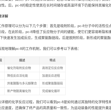
致性。后，pc-8的稳定性使其在长时间储存或高温环境下仍能保持其催
理详解
8的工作原理可以分为以下几个步骤：首先是吸附阶段，pc-8分子中的活性
阶段，在此阶段，pc-8降低了反应物分子间的键能，使它们更容易断裂和
助下快速发生加成反应，生成聚氨酯链段。后是脱附阶段，新形成的聚氨
直观地理解pc-8的工作机制，我们可以参考以下表格：
段
描述
特点
催化剂吸附反应物
高效定位反应物
降低反应活化能
加速反应进程
异氰酸酯与多元醇聚合
形成聚氨酯链段
新产物脱离催化剂
完成催化循环
些详细的化学反应过程，我们可以看到pc-8是如何通过其独特的化学特
反应速度，还确保了终产品的高质量和一致性，为运动装备的性能提升奠