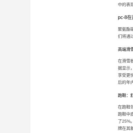
中的表
pc-
聚氨酯
们将通
高端滑
在滑雪
据显示
享受更
后的年
跑鞋：
在跑鞋
跑鞋中
了25
牌在其