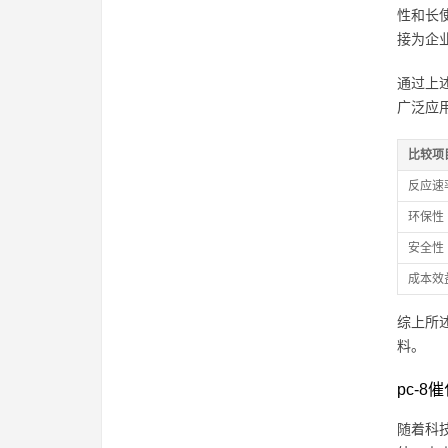
性和长
接为企
通过上
广泛应
比较项
反应速
环保性
安全性
成本效
综上所
料。
pc-
随着科