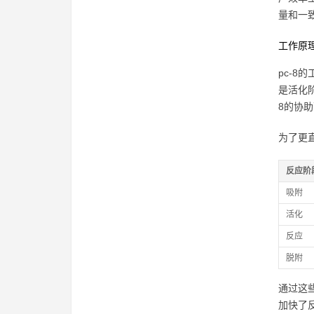
量和一
工作原
pc-
是活化
8的协
为了更
反应阶
吸附
活化
反应
脱附
通过这
加快了