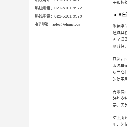
子和数
热线电话：021-5161 9972
pc-
热线电话：021-5161 9973
电子邮箱
：
sales@ohans.com
聚氨酯
通过其
强了滑
以减轻
其次，
泡沫具
从而降
的使用
再来看
好的支
要，因
综上所
用，为