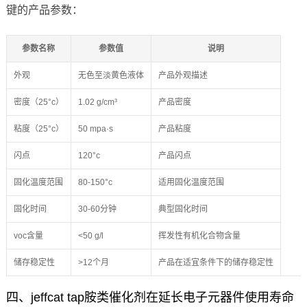
键的产品参数：
参数名称
参数值
说明
外观
无色至淡黄色液体
产品外观描述
密度（25°c）
1.02 g/cm³
产品密度
粘度（25°c）
50 mpa·s
产品粘度
闪点
120°c
产品闪点
固化温度范围
80-150°c
适用固化温度范围
固化时间
30-60分钟
典型固化时间
voc含量
<50 g/l
挥发性有机化合物含量
储存稳定性
>12个月
产品在适宜条件下的储存稳定性
四、jeffcat tap胺类催化剂在延长电子元器件使用寿命