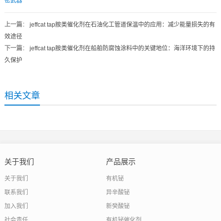
密武器
上一篇
：
jeffcat tap胺类催化剂在石油化工管道保温中的应用：减少能量损失的有
效途径
下一篇
：
jeffcat tap胺类催化剂在船舶防腐蚀涂料中的关键地位：海洋环境下的持
久保护
相关文章
关于我们
产品展示
关于我们
有机铋
联系我们
异辛酸铋
加入我们
新癸酸铋
社会责任
有机铋催化剂