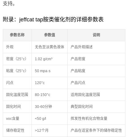
支持。
附录：jeffcat tap胺类催化剂的详细参数表
参数名称
参数值
说明
外观
无色至淡黄色液体
产品外观描述
密度（25°c）
1.02 g/cm³
产品密度
粘度（25°c）
50 mpa·s
产品粘度
闪点
120°c
产品闪点
固化温度范围
80-150°c
适用固化温度范围
固化时间
30-60分钟
典型固化时间
voc含量
<50 g/l
挥发性有机化合物含量
储存稳定性
>12个月
产品在适宜条件下的储存稳定性