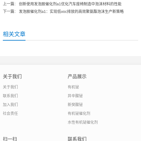
上一篇
：
创新使用发泡胺催化剂a1优化汽车座椅制造中泡沫材料的性能
下一篇
：
发泡胺催化剂a1：实现低voc排放的高效聚氨酯泡沫生产新策略
相关文章
关于我们
产品展示
关于我们
有机铋
联系我们
异辛酸铋
加入我们
新癸酸铋
社会责任
有机铋催化剂
水性有机铋催化剂
扫一扫
联系我们