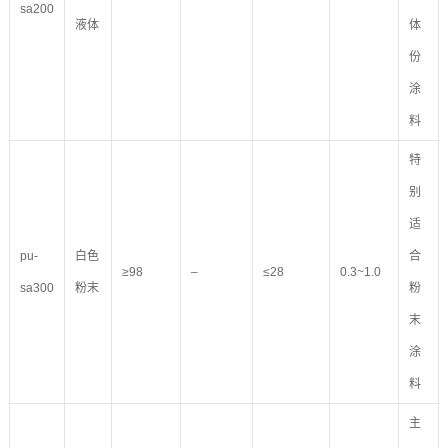
sa200
液体
体
份
涂
料
特
别
适
pu-
白色
合
≥98
–
≤28
0.3~1.0
sa300
粉末
粉
末
涂
料
主