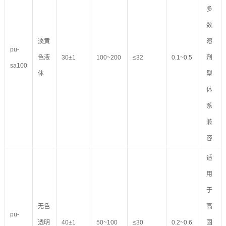
多
数
淡黄
溶
pu-
色液
30±1
100~200
≤32
0.1~0.5
剂
sa100
体
型
体
系
兼
容
适
用
于
无色
高
pu-
透明
40±1
50~100
≤30
0.2~0.6
固