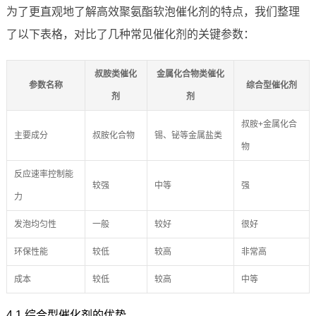
为了更直观地了解高效聚氨酯软泡催化剂的特点，我们整理
了以下表格，对比了几种常见催化剂的关键参数：
叔胺类催化
金属化合物类催化
参数名称
综合型催化剂
剂
剂
叔胺+金属化合
主要成分
叔胺化合物
锡、铋等金属盐类
物
反应速率控制能
较强
中等
强
力
发泡均匀性
一般
较好
很好
环保性能
较低
较高
非常高
成本
较低
较高
中等
4.1 综合型催化剂的优势