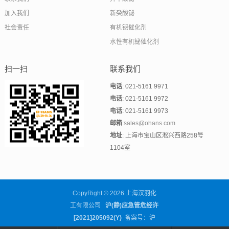
加入我们
新癸酸铋
社会责任
有机铋催化剂
水性有机铋催化剂
扫一扫
联系我们
电话
: 021-5161 9971
电话
: 021-5161 9972
电话
: 021-5161 9973
邮箱
:
sales@ohans.com
地址
: 上海市宝山区淞兴西路258号
1104室
CopyRight © 2026 上海汉羽化
工有限公司
沪(静)应急管危经许
[2021]205092(Y)
备案号：沪