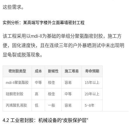
这些需求。
实例分析：某高端写字楼外立面幕墙密封工程
该工程采用以mdi-ll为基础的单组分聚氨酯密封胶，施工方
便，固化速度快，且在连续三年的户外暴晒测试中未出现明
显龟裂或脱落现象。
密封胶类型
成本
耐候性
施工难易
寿命预期
mdi-ll聚氨酯胶
中等
极佳
容易
15年以上
硅酮密封胶
高
极佳
中等
20年以上
丙烯酸乳液胶
低
一般
容易
5~8年
4.2 工业密封胶：机械设备的“皮肤保护层”