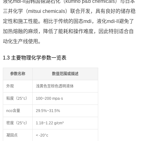
液化mdi-ll由韩国锦湖石化（kumho p&b chemicals）与日本
三井化学（mitsui chemicals）联合开发，具有良好的储存稳
定性和施工性能。相比于传统的固态mdi，液化mdi-ll避免了
加热熔融的麻烦，降低了能耗和操作难度，因此特别适合自
动化生产线使用。
1.3 主要物理化学参数一览表
参数名称
数值范围或描述
外观
浅黄色至棕色透明液体
粘度（25°c）
100~200 mpa·s
nco含量
29.5%~31.5%
密度（25°c）
1.18~1.22 g/cm³
凝固点
< -20°c