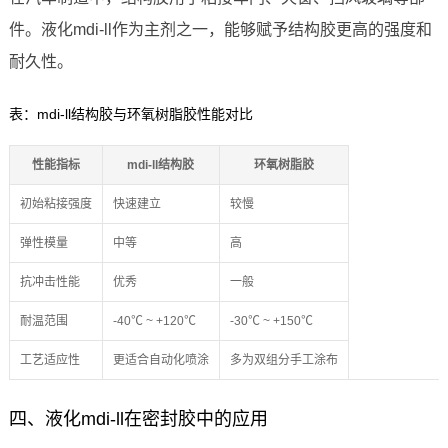
件。液化mdi-ll作为主剂之一，能够赋予结构胶更高的强度和
耐久性。
表：mdi-ll结构胶与环氧树脂胶性能对比
性能指标
mdi-ll结构胶
环氧树脂胶
初始粘接强度
快速建立
较慢
弹性模量
中等
高
抗冲击性能
优秀
一般
耐温范围
-40℃ ~ +120℃
-30℃ ~ +150℃
工艺适应性
更适合自动化喷涂
多为双组分手工涂布
四、液化mdi-ll在密封胶中的应用