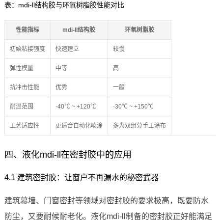
表：mdi-ll结构胶与环氧树脂胶性能对比
性能指标
mdi-ll结构胶
环氧树脂胶
初始粘接强度
快速建立
较慢
弹性模量
中等
高
抗冲击性能
优秀
一般
耐温范围
-40℃ ~ +120℃
-30℃ ~ +150℃
工艺适应性
更适合自动化喷涂
多为双组分手工涂布
四、液化mdi-ll在密封胶中的应用
4.1 建筑密封胶：让窗户不再漏水的秘密武器
建筑幕墙、门窗密封等领域对密封胶的要求极高，既要防水
防尘，又要耐候耐老化。液化mdi-ll制备的密封胶正好能满足