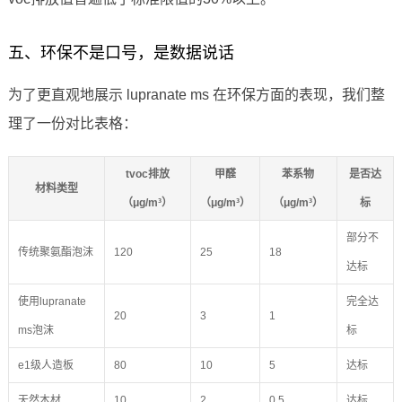
五、环保不是口号，是数据说话
为了更直观地展示 lupranate ms 在环保方面的表现，我们整
理了一份对比表格：
tvoc排放
甲醛
苯系物
是否达
材料类型
（μg/m³）
（μg/m³）
（μg/m³）
标
部分不
传统聚氨酯泡沫
120
25
18
达标
使用lupranate
完全达
20
3
1
ms泡沫
标
e1级人造板
80
10
5
达标
天然木材
10
2
0.5
达标