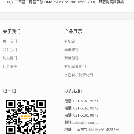
酯体系的起发和凝胶活性
N,N-二甲基二丙基三胺 DMAPAPA CAS No:10563-29-8，显著提高聚氨酯
制品的生产效率和工艺宽容度
关于我们
产品展示
关于我们
有机铋
联系我们
异辛酸铋
加入我们
新癸酸铋
社会责任
有机铋催化剂
水性有机铋催化剂
扫一扫
联系我们
电话
: 021-5161 9971
电话
: 021-5161 9972
电话
: 021-5161 9973
邮箱
:
sales@ohans.com
地址
: 上海市宝山区淞兴西路258号