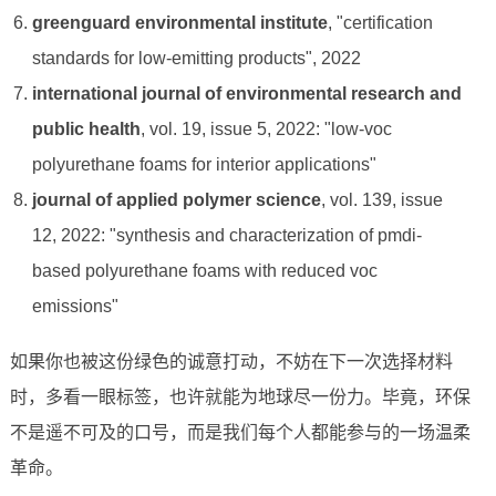
greenguard environmental institute
, "certification
standards for low-emitting products", 2022
international journal of environmental research and
public health
, vol. 19, issue 5, 2022: "low-voc
polyurethane foams for interior applications"
journal of applied polymer science
, vol. 139, issue
12, 2022: "synthesis and characterization of pmdi-
based polyurethane foams with reduced voc
emissions"
如果你也被这份绿色的诚意打动，不妨在下一次选择材料
时，多看一眼标签，也许就能为地球尽一份力。毕竟，环保
不是遥不可及的口号，而是我们每个人都能参与的一场温柔
革命。