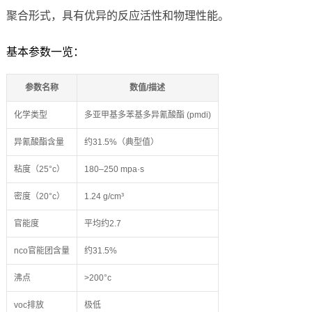
聚合形式，具有优异的反应活性和物理性能。
基本参数一览：
参数名称
数值/描述
化学类型
多亚甲基多苯基多异氰酸酯 (pmdi)
异氰酸酯含量
约31.5%（典型值）
粘度（25°c）
180–250 mpa·s
密度（20°c）
1.24 g/cm³
官能度
平均约2.7
nco官能团含量
约31.5%
沸点
>200°c
voc排放
极低