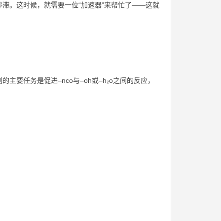
滞。这时候，就需要一位“加速器”来帮忙了——这就
要任务是促进–nco与–oh或–h₂o之间的反应，