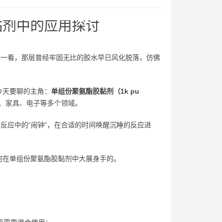
黏剂中的应用探讨
来一看，那层曾经牢固无比的胶水早已风化脱落，仿佛
今天要聊的主角：
单组份聚氨酯胶黏剂（1k pu
、家具、电子等多个领域。
反应中的“闹钟”，在合适的时间唤醒沉睡的反应进
何在单组份聚氨酯胶黏剂中大展身手的。