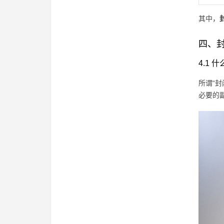
其中，
四、
4.1 
所谓“
必要的