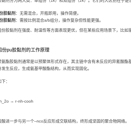
胶黏剂分为两大类：单组份（1k）和双组份（2k）。它们的大区别在于是
份胶黏剂
：无需混合，开瓶即用，操作简便。
份胶黏剂
：需按比例混合a/b组分，操作复杂但性能更强。
组份胶黏剂在强度、耐温性等方面表现更优，但在某些应用场景下，比如
 单组份pu胶黏剂的工作原理
聚氨酯胶黏剂通常是以预聚体形式存在，其主链中含有未反应的异氰酸酯基
分发生反应，生成氨基甲酸酯结构，从而实现固化。
如下：
 h_2o → r-nh-cooh
羧酸进一步与另一个–nco反应形成交联结构，终形成坚固的聚合物网络。