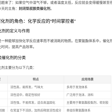
问题来了：如果空气中湿气不够，或者温度太低，反应就会变得缓慢甚至停
今天的主角：
封闭型叔胺类催化剂
。
化剂的角色：化学反应的“时间掌控者”
 催化剂的定义与作用
是一种能够加快化学反应速率而不被消耗的物质。在聚氨酯体系中，催化剂的主
化时间，提高产品效率。
 胺类催化剂的分类
化剂主要分为以下几类：
型
特点
应用场景
活性高，易挥发，气味大
多用于发泡体系
活性适中，稳定性较好
广泛用于泡沫、涂料
活性强，不易挥发，适合高温固化
主要用于聚氨酯胶黏剂、密封胶
叔胺
在常温下不活跃，加热后释放活性成分
单组份聚氨酯体系