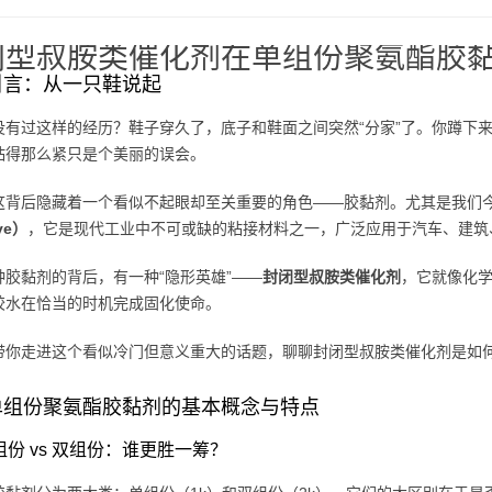
闭型叔胺类催化剂在单组份聚氨酯胶
引言：从一只鞋说起
没有过这样的经历？鞋子穿久了，底子和鞋面之间突然“分家”了。你蹲下
粘得那么紧只是个美丽的误会。
这背后隐藏着一个看似不起眼却至关重要的角色——胶黏剂。尤其是我们
ve）
，它是现代工业中不可或缺的粘接材料之一，广泛应用于汽车、建筑
种胶黏剂的背后，有一种“隐形英雄”——
封闭型叔胺类催化剂
，它就像化学
胶水在恰当的时机完成固化使命。
带你走进这个看似冷门但意义重大的话题，聊聊封闭型叔胺类催化剂是如
单组份聚氨酯胶黏剂的基本概念与特点
单组份 vs 双组份：谁更胜一筹？