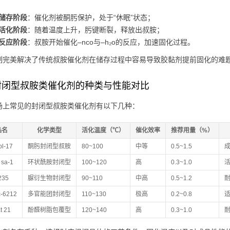
储存阶段
：催化剂被酮肟保护，处于“休眠”状态；
活化阶段
：随着温度上升，肟键断裂，释放出叔胺；
反应阶段
：叔胺开始催化–nco与–h₂o的反应，加速固化过程。
制完美解决了传统叔胺催化剂在储存过程中容易导致胶黏剂提前固化的难
封闭型叔胺类催化剂的种类与性能对比
场上常见的封闭型叔胺类催化剂有以下几种：
品名
化学类型
活化温度（℃）
催化效率
推荐用量（%）
bl-17
酮肟封闭型叔胺
80~100
中等
0.5~1.5
 sa-1
环状酰胺封闭型
100~120
高
0.3~1.0
235
脲衍生物封闭型
90~110
中高
0.5~1.2
c-6212
多官能团封闭型
110~130
极高
0.2~0.8
t 21
酚醛树脂包覆型
120~140
高
0.3~1.0