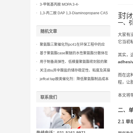
(Diethylamino)propylamine CAS No 104-
3-甲氧基丙胺 MOPA 3-4-
78-9
Methoxypropylamine CAS No 5332-73-0
1,3-丙二胺 DAP 1,3-Diaminopropane CAS
封
No 109-76-2
一、
随机文章
大家有
它当初
聚氨酯三聚催化剂pc41在环保工程中的应
用：减少有害物质排放的绿色技术
基于聚氨酯case聚醚的水性聚氨酯分散体在
其实，
环保型涂料中的应用技术
adhesi
用于制备高弹性、低模量聚氨酯密封胶的聚
醚330n
关注dbu异辛酸盐的储存稳定性、粘度及其操
而在这
作安全性
jeffcat tap胺类催化剂：降低聚氨酯制品成本
程，让
的有效方法
本文将
联系我们
二、
2.1 
热线电话：021-5161 9971