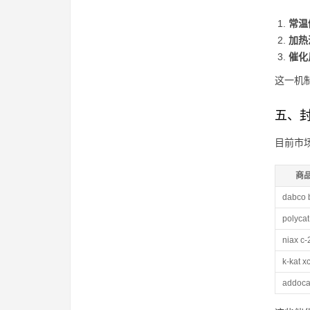
常温
加热
催化
这一机
五、
目前市
商
dabco 
polycat
niax c-
k-kat x
addoca