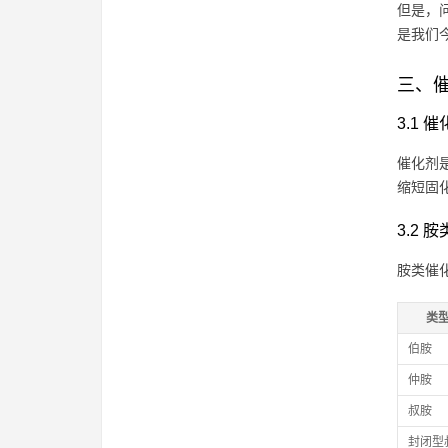
但是，
是我们
三、催
3.1
催化剂
缩短固
3.2
胺类催
类
伯胺
仲胺
叔胺
封闭型