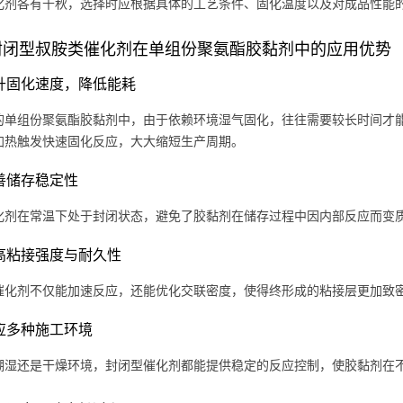
化剂各有千秋，选择时应根据具体的工艺条件、固化温度以及对成品性能
封闭型叔胺类催化剂在单组份聚氨酯胶黏剂中的应用优势
 提升固化速度，降低能耗
的单组份聚氨酯胶黏剂中，由于依赖环境湿气固化，往往需要较长时间才
加热触发快速固化反应，大大缩短生产周期。
改善储存稳定性
化剂在常温下处于封闭状态，避免了胶黏剂在储存过程中因内部反应而变
 提高粘接强度与耐久性
催化剂不仅能加速反应，还能优化交联密度，使得终形成的粘接层更加致
 适应多种施工环境
潮湿还是干燥环境，封闭型催化剂都能提供稳定的反应控制，使胶黏剂在