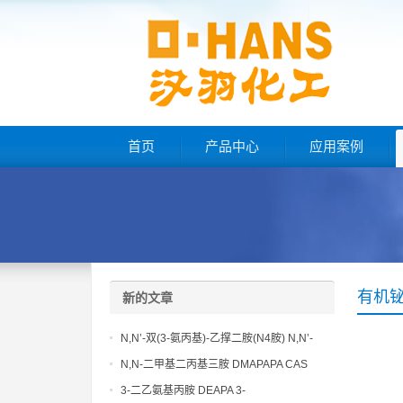
首页
产品中心
应用案例
有机
新的文章
N,N’-双(3-氨丙基)-乙撑二胺(N4胺) N,N’-
Bis(3-aminopropyl)-ethylenediamine CAS
N,N-二甲基二丙基三胺 DMAPAPA CAS
No10563-26-5
No10563-29-8
3-二乙氨基丙胺 DEAPA 3-