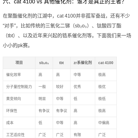
六、cat 4100 vs 其他催化剂：谁才是真正的王者？
在聚酯催化剂的江湖中，cat 4100并非孤军奋战，还有不少
“对手”，比如传统的三氧化二锑（sb₂o₃）、钛酸四丁酯
（tbt）、以及近年来兴起的锆系催化剂等。下面我们来一场
小小的pk赛。
项目
sb₂o₃
tbt
zr系催化剂
cat 4100
催化效率
高
高
中等
极高
分子量控制能力
一般
较好
优秀
极优
黄变倾向
明显
中等
低
极低
环保性
有争议
有争议
高
极高
成本
低
中等
高
中偏高
工艺适应性
广泛
广泛
有限
广泛