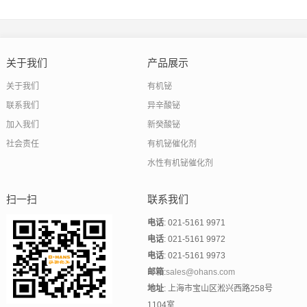
制品的生产效率和工艺宽容度
关于我们
产品展示
关于我们
有机铋
联系我们
异辛酸铋
加入我们
新癸酸铋
社会责任
有机铋催化剂
水性有机铋催化剂
扫一扫
联系我们
电话
: 021-5161 9971
电话
: 021-5161 9972
电话
: 021-5161 9973
邮箱
:
sales@ohans.com
地址
: 上海市宝山区淞兴西路258号
1104室