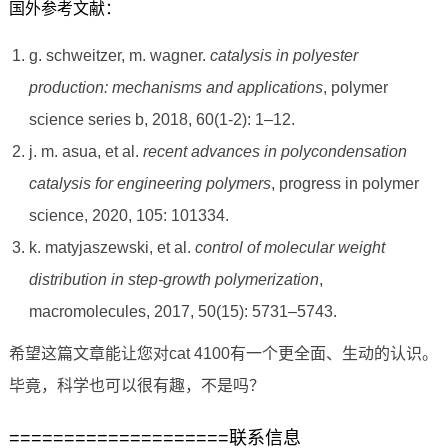
国外参考文献：
g. schweitzer, m. wagner.
catalysis in polyester
production: mechanisms and applications
, polymer
science series b, 2018, 60(1-2): 1–12.
j. m. asua, et al.
recent advances in polycondensation
catalysis for engineering polymers
, progress in polymer
science, 2020, 105: 101334.
k. matyjaszewski, et al.
control of molecular weight
distribution in step-growth polymerization
,
macromolecules, 2017, 50(15): 5731–5743.
希望这篇文章能让您对cat 4100有一个更全面、生动的认识。
毕竟，科学也可以很有趣，不是吗？
====================联系信息