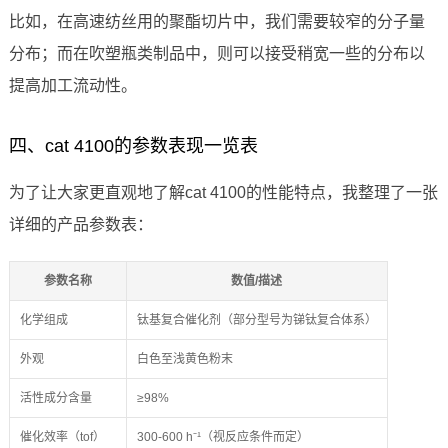
比如，在高速纺丝用的聚酯切片中，我们需要较窄的分子量
分布；而在吹塑瓶类制品中，则可以接受稍宽一些的分布以
提高加工流动性。
四、cat 4100的参数表现一览表
为了让大家更直观地了解cat 4100的性能特点，我整理了一张
详细的产品参数表：
参数名称
数值/描述
化学组成
钛基复合催化剂（部分型号为锑钛复合体系）
外观
白色至浅黄色粉末
活性成分含量
≥98%
催化效率（tof）
300-600 h⁻¹（视反应条件而定）