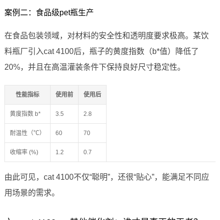
案例二：食品级pet瓶生产
在食品包装领域，对材料的安全性和透明度要求极高。某饮
料瓶厂引入cat 4100后，瓶子的黄度指数（b*值）降低了
20%，并且在高温灌装条件下保持良好尺寸稳定性。
性能指标
使用前
使用后
黄度指数 b*
3.5
2.8
耐温性（℃）
60
70
收缩率 (%)
1.2
0.7
由此可见，cat 4100不仅“聪明”，还很“贴心”，能满足不同应
用场景的需求。