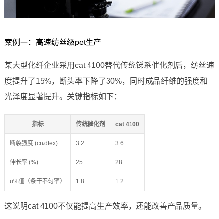
案例一：高速纺丝级pet生产
某大型化纤企业采用cat 4100替代传统锑系催化剂后，纺丝速
度提升了15%，断头率下降了30%，同时成品纤维的强度和
光泽度显著提升。关键指标如下：
指标
传统催化剂
cat 4100
断裂强度 (cn/dtex)
3.2
3.6
伸长率 (%)
25
28
u%值（条干不匀率）
1.8
1.2
这说明cat 4100不仅能提高生产效率，还能改善产品质量。