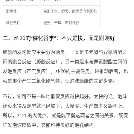
溶解性
易溶于水、醇类、酮类等有机溶剂
储存条件
避光、干燥、密封保存
二、zf-20的“催化哲学”：不只是快，而是刚刚好
聚氨酯发泡反应主要分为两类：一类是多元醇与异氰酸酯之
间的聚合反应（凝胶反应），另一类是水与异氰酸酯之间的
发泡反应（产气反应）。zf-20的主要任务，是推动后者，也
就是那个产生二氧化碳气体、让泡沫膨胀的关键步骤。
不过，它可不是一味地催促反应越快越好。太快的话，泡沫
还没来得及定型就已经塌了；太慢呢，生产效率又跟不上。
所以，zf-20的大优点，就是能平衡这两者之间的关系，既保
证发泡速度适中，又能维持良好的泡孔结构。