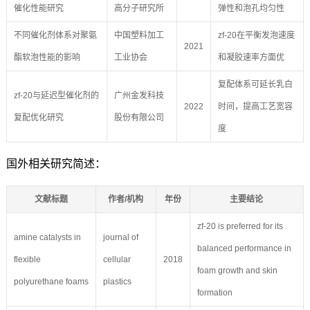
催化性能研究
高分子研究所
弹性和泡孔均匀性
不同催化剂体系对聚氨
中国塑料加工
zf-20在平衡发泡速度
2021
酯软泡性能的影响
工业协会
和凝胶速率方面优
复配体系可延长乳白
zf-20与延迟型催化剂的
广州金发科技
2022
时间，提高工艺宽容
复配优化研究
股份有限公司
度
国外相关研究简述：
文献标题
作者/机构
年份
主要结论
zf-20 is preferred for its
amine catalysts in
journal of
balanced performance in
flexible
cellular
2018
foam growth and skin
polyurethane foams
plastics
formation