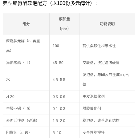
典型聚氨酯软泡配方（以100份多元醇计）：
添加量
组分
功能说明
（phr）
聚醚多元醇（eo含量
100
提供柔软性和亲水性
高）
异氰酸酯（tdi）
45–50
交联剂，决定泡沫硬度
发泡剂，与tdi反应生成co₂气
水
4.5–5.5
体
zf-20
0.3–0.6
主发泡催化剂
辛酸亚锡（t-9）
0.1–0.3
凝胶催化剂
表面活性剂（硅油）
1.5–2.0
稳泡剂，改善泡孔结构
阻燃剂（可选）
5–10
安全性能提升