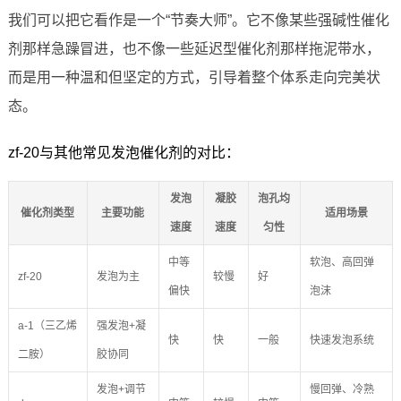
我们可以把它看作是一个“节奏大师”。它不像某些强碱性催化
剂那样急躁冒进，也不像一些延迟型催化剂那样拖泥带水，
而是用一种温和但坚定的方式，引导着整个体系走向完美状
态。
zf-20与其他常见发泡催化剂的对比：
发泡
凝胶
泡孔均
催化剂类型
主要功能
适用场景
速度
速度
匀性
中等
软泡、高回弹
zf-20
发泡为主
较慢
好
偏快
泡沫
a-1（三乙烯
强发泡+凝
快
快
一般
快速发泡系统
二胺）
胶协同
发泡+调节
慢回弹、冷熟