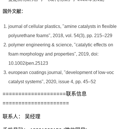
国外文献：
journal of cellular plastics, "amine catalysts in flexible
polyurethane foams", 2018, vol. 54(3), pp. 215–229
polymer engineering & science, "catalytic effects on
foam morphology and properties", 2019, doi:
10.1002/pen.25123
european coatings journal, "development of low-voc
catalyst systems", 2020, issue 4, pp. 45–52
====================联系信息
=====================
联系人： 吴经理