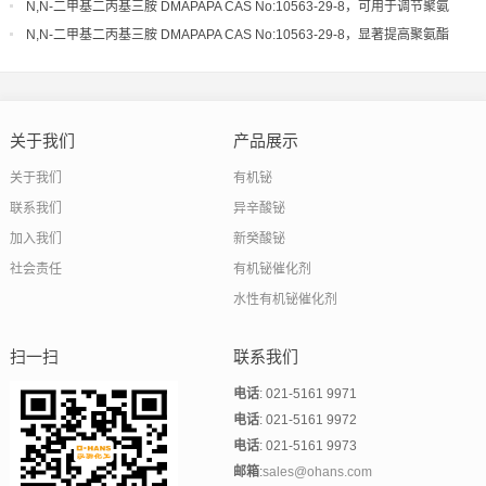
能和环保性有严格要求的领域
N,N-二甲基二丙基三胺 DMAPAPA CAS No:10563-29-8，可用于调节聚氨
酯体系的起发和凝胶活性
N,N-二甲基二丙基三胺 DMAPAPA CAS No:10563-29-8，显著提高聚氨酯
制品的生产效率和工艺宽容度
关于我们
产品展示
关于我们
有机铋
联系我们
异辛酸铋
加入我们
新癸酸铋
社会责任
有机铋催化剂
水性有机铋催化剂
扫一扫
联系我们
电话
: 021-5161 9971
电话
: 021-5161 9972
电话
: 021-5161 9973
邮箱
:
sales@ohans.com