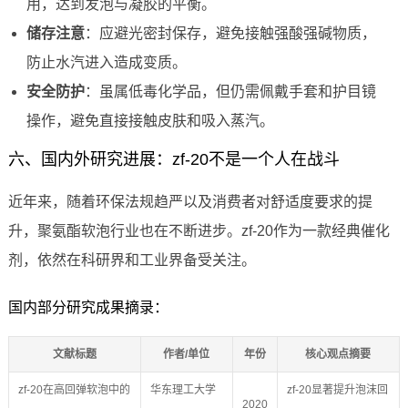
用，达到发泡与凝胶的平衡。
储存注意
：应避光密封保存，避免接触强酸强碱物质，
防止水汽进入造成变质。
安全防护
：虽属低毒化学品，但仍需佩戴手套和护目镜
操作，避免直接接触皮肤和吸入蒸汽。
六、国内外研究进展：zf-20不是一个人在战斗
近年来，随着环保法规趋严以及消费者对舒适度要求的提
升，聚氨酯软泡行业也在不断进步。zf-20作为一款经典催化
剂，依然在科研界和工业界备受关注。
国内部分研究成果摘录：
文献标题
作者/单位
年份
核心观点摘要
zf-20在高回弹软泡中的
华东理工大学
zf-20显著提升泡沫回
2020