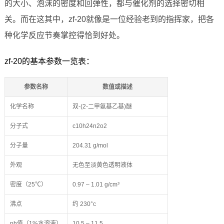
的大小、泡沫的密度和回弹性，都与催化剂的选择密切相
关。而在这其中，zf-20就像是一位经验老到的指挥家，把各
种化学反应节奏掌控得恰到好处。
zf-20的基本参数一览表：
参数名称
数值或描述
化学名称
双-(2-二甲氨基乙基)醚
分子式
c10h24n2o2
分子量
204.31 g/mol
外观
无色至淡黄色透明液体
密度（25℃）
0.97 – 1.01 g/cm³
沸点
约 230°c
ph值（1%水溶液）
10.5 – 11.5