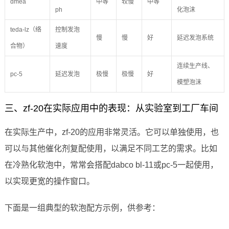
dmea
中等
较慢
中等
ph
化泡沫
teda-lz（络
控制发泡
慢
慢
好
延迟发泡系统
合物）
速度
连续生产线、
pc-5
延迟发泡
极慢
极慢
好
模塑泡沫
三、zf-20在实际应用中的表现：从实验室到工厂车间
在实际生产中，zf-20的应用非常灵活。它可以单独使用，也
可以与其他催化剂复配使用，以满足不同工艺的需求。比如
在冷熟化软泡中，常常会搭配dabco bl-11或pc-5一起使用，
以实现更宽的操作窗口。
下面是一组典型的软泡配方示例，供参考：