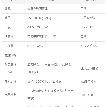
外观
淡黄色透明液体
目测
胺值
150-200 mg koh/g
电位滴定法
密度
0.95-1.05 g/cm3
gb/t 4472
溶解性
可溶于环氧树脂、、等
目测
添加量
0.5-2.0 wt%
根据体系调整
性能指标
耐黄变性
显著降低，与空白样相比，δe降低
cie lab色差仪
（δe）
50%以上
热稳定性
优异，200℃下无明显分解
tga热重分析
与未添加促进剂的体系相当，甚至略
电气性能
gb/t 1690
有提升