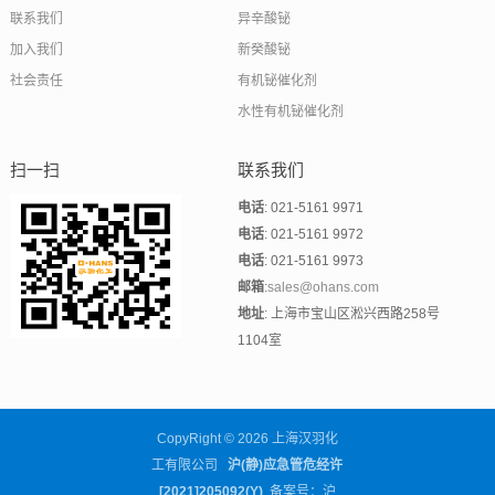
联系我们
异辛酸铋
加入我们
新癸酸铋
社会责任
有机铋催化剂
水性有机铋催化剂
扫一扫
联系我们
电话
: 021-5161 9971
电话
: 021-5161 9972
电话
: 021-5161 9973
邮箱
:
sales@ohans.com
地址
: 上海市宝山区淞兴西路258号
1104室
CopyRight © 2026 上海汉羽化
工有限公司
沪(静)应急管危经许
[2021]205092(Y)
备案号：沪