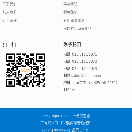
联系我们
异辛酸铋
加入我们
新癸酸铋
社会责任
有机铋催化剂
水性有机铋催化剂
扫一扫
联系我们
电话
: 021-5161 9971
电话
: 021-5161 9972
电话
: 021-5161 9973
邮箱
:
sales@ohans.com
地址
: 上海市宝山区淞兴西路258号
1104室
CopyRight © 2026 上海汉羽化
工有限公司
沪(静)应急管危经许
[2021]205092(Y)
备案号：沪