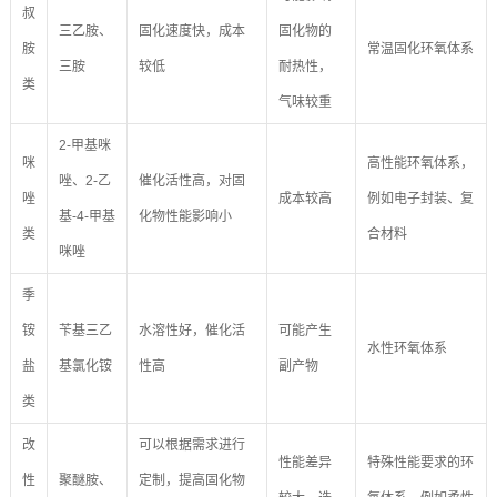
叔
三乙胺、
固化速度快，成本
固化物的
胺
常温固化环氧体系
三胺
较低
耐热性，
类
气味较重
2-甲基咪
咪
高性能环氧体系，
唑、2-乙
催化活性高，对固
唑
成本较高
例如电子封装、复
基-4-甲基
化物性能影响小
类
合材料
咪唑
季
铵
苄基三乙
水溶性好，催化活
可能产生
水性环氧体系
盐
基氯化铵
性高
副产物
类
改
可以根据需求进行
性能差异
特殊性能要求的环
性
聚醚胺、
定制，提高固化物