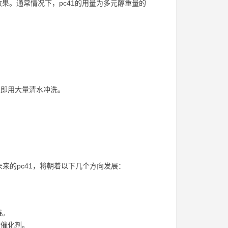
果。通常情况下，pc41的用量为多元醇重量的
立即用大量清水冲洗。
。
来的pc41，将朝着以下几个方向发展：
展。
酯催化剂。