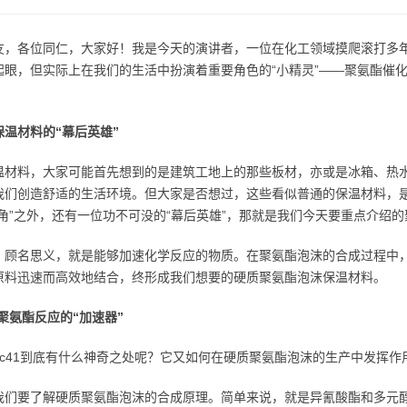
友，各位同仁，大家好！我是今天的演讲者，一位在化工领域摸爬滚打多
起眼，但实际上在我们的生活中扮演着重要角色的“小精灵”——聚氨酯催化
保温材料的“幕后英雄”
温材料，大家可能首先想到的是建筑工地上的那些板材，亦或是冰箱、热
我们创造舒适的生活环境。但大家是否想过，这些看似普通的保温材料，
主角”之外，还有一位功不可没的“幕后英雄”，那就是我们今天要重点介绍的聚
，顾名思义，就是能够加速化学反应的物质。在聚氨酯泡沫的合成过程中，p
原料迅速而高效地结合，终形成我们想要的硬质聚氨酯泡沫保温材料。
：聚氨酯反应的“加速器”
pc41到底有什么神奇之处呢？它又如何在硬质聚氨酯泡沫的生产中发挥作
我们要了解硬质聚氨酯泡沫的合成原理。简单来说，就是异氰酸酯和多元