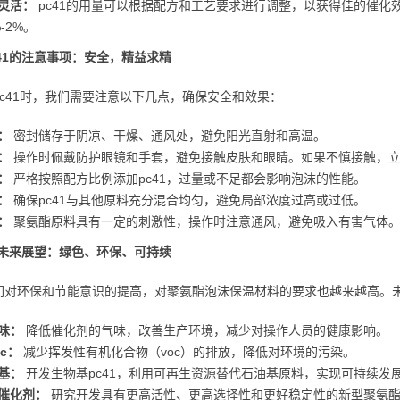
灵活：
pc41的用量可以根据配方和工艺要求进行调整，以获得佳的催化效
%-2%。
c41的注意事项：安全，精益求精
pc41时，我们需要注意以下几点，确保安全和效果：
：
密封储存于阴凉、干燥、通风处，避免阳光直射和高温。
：
操作时佩戴防护眼镜和手套，避免接触皮肤和眼睛。如果不慎接触，
：
严格按照配方比例添加pc41，过量或不足都会影响泡沫的性能。
：
确保pc41与其他原料充分混合均匀，避免局部浓度过高或过低。
：
聚氨酯原料具有一定的刺激性，操作时注意通风，避免吸入有害气体
1的未来展望：绿色、环保、可持续
们对环保和节能意识的提高，对聚氨酯泡沫保温材料的要求也越来越高。未
味：
降低催化剂的气味，改善生产环境，减少对操作人员的健康影响。
oc：
减少挥发性有机化合物（voc）的排放，降低对环境的污染。
基：
开发生物基pc41，利用可再生资源替代石油基原料，实现可持续发
催化剂：
研究开发具有更高活性、更高选择性和更好稳定性的新型聚氨