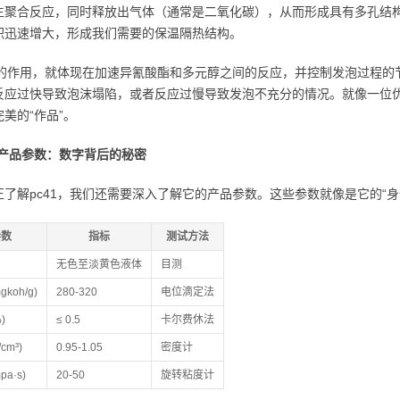
生聚合反应，同时释放出气体（通常是二氧化碳），从而形成具有多孔结构
积迅速增大，形成我们需要的保温隔热结构。
41的作用，就体现在加速异氰酸酯和多元醇之间的反应，并控制发泡过程
反应过快导致泡沫塌陷，或者反应过慢导致发泡不充分的情况。就像一位优秀
美的“作品”。
的产品参数：数字背后的秘密
正了解pc41，我们还需要深入了解它的产品参数。这些参数就像是它的“
参数
指标
测试方法
无色至淡黄色液体
目测
gkoh/g)
280-320
电位滴定法
)
≤ 0.5
卡尔费休法
cm³)
0.95-1.05
密度计
pa·s)
20-50
旋转粘度计