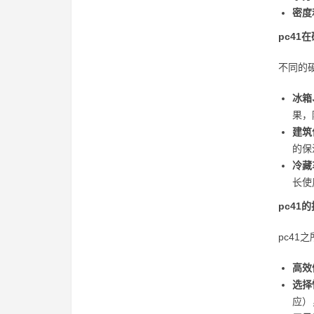
密度
pc41
不同的
冰箱
果，
建筑
的保
冷藏
长使
pc41
pc4
高效
选择
应）