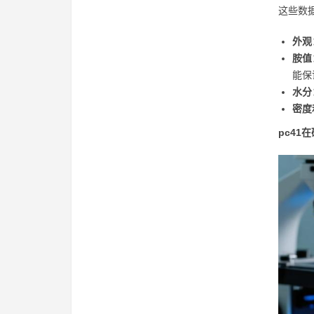
这些数
外观
胺值
能保
水分
密度
pc41