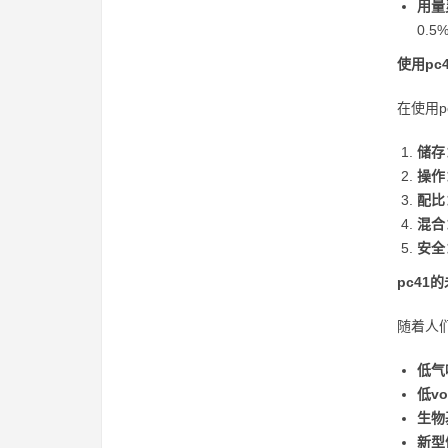
用量
0.5
使用p
在使用
储存
操作
配比
混合
安全
pc4
随着人
低气
低v
生物
新型