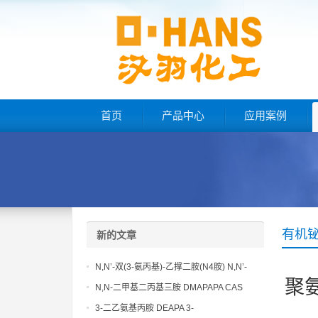
首页
产品中心
应用案例
有机
新的文章
N,N’-双(3-氨丙基)-乙撑二胺(N4胺) N,N’-
聚
Bis(3-aminopropyl)-ethylenediamine CAS
N,N-二甲基二丙基三胺 DMAPAPA CAS
No10563-26-5
No10563-29-8
3-二乙氨基丙胺 DEAPA 3-