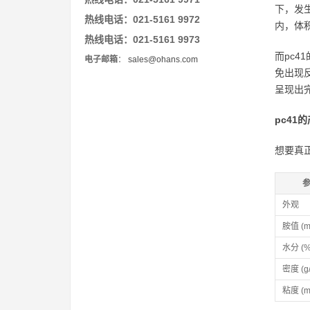
下，发
热线电话：021-5161 9972
内，体
热线电话：021-5161 9973
而pc
电子邮箱
：
sales@ohans.com
免出现
呈现出完
pc41
想要真
外观
胺值 (m
水分 (%
密度 (g/
粘度 (m