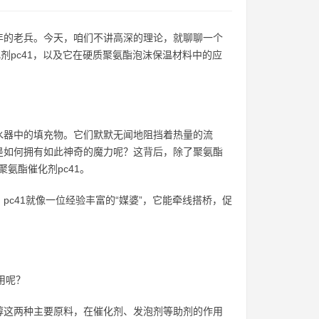
年的老兵。今天，咱们不讲高深的理论，就聊聊一个
剂pc41，以及它在硬质聚氨酯泡沫保温材料中的应
水器中的填充物。它们默默无闻地阻挡着热量的流
是如何拥有如此神奇的魔力呢？这背后，除了聚氨酯
氨酯催化剂pc41。
c41就像一位经验丰富的“媒婆”，它能牵线搭桥，促
用呢？
醇这两种主要原料，在催化剂、发泡剂等助剂的作用