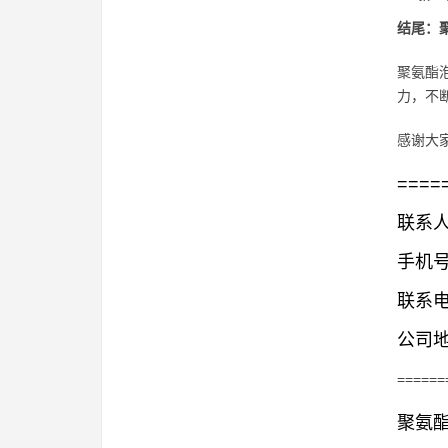
结尾：
聚氨酯
力，不
感谢大
====
联系人
手机号码
联系电话
公司地
======
聚氨