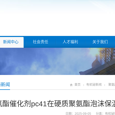
新闻中心
社会责任
人才福利
关于我们
铋新闻
首页
有机铋新闻
聚氨
氨酯催化剂pc41在硬质聚氨酯泡沫
日期：2025-09-05 分类：
有机铋