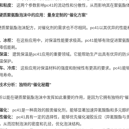
和粘度：
这两个参数影响pc41的流动性和分散性，从而影响其在聚氨酯
在硬质聚氨酯泡沫中的应用：量身定制的“催化方案”
硬质聚氨酯泡沫配方，对催化剂的需求也不尽相同。pc41以其优异的性
、冰柜：
在这些应用中，对保温性能要求极高。pc41能够有效促进聚氨
降低能耗。
保温：
建筑保温是pc41应用的重要领域。它能帮助生产出具有优异的防
温保护。
车、冷库：
这些应用对保温材料的强度和耐候性有更高的要求。pc41能
用寿命。
的技术分析：独特的“催化秘籍”
1之所以能在硬质聚氨酯泡沫中发挥如此重要的作用，是因为它拥有独特的“催
催化：
pc41是一种高效的胺类催化剂，能够显著加速异氰酸酯和多元醇
性催化：
pc41具有一定的选择性，能够优先催化凝胶反应（异氰酸酯与
，从而控制泡沫的密度和孔径，优化泡沫结构。