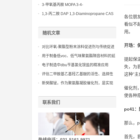
(Diethylamino)propylamine CAS No 104-
3-甲氧基丙胺 MOPA 3-4-
78-9
Methoxypropylamine CAS No 5332-73-0
1,3-丙二胺 DAP 1,3-Diaminopropane CAS
各位朋
No 109-76-2
看似不
用。
随机文章
开场：
对比环氧-聚酯型粉末涂料促进剂与传统促进
剂在固化效果上的显著差异
用于制备低voc、低气味聚氨酯隔音材料的延
提起保
迟低气味胺催化剂led-204
电子制造中dbu苄基氯化铵盐的精准应用
失，为
这种“
评估二甲胺基乙基羟乙基醚的活性、选择性
及其与不同异氰酸酯和多元醇的兼容性
新癸酸铋，作为聚氨酯凝胶催化剂，是实现
催化剂
无毒、绿色生产的关键选择
使各种
联系我们
pc41
那么，
首先，
热线电话：021-5161 9971