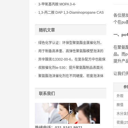
(Diethylamino)propylamine CAS No 104-
3-甲氧基丙胺 MOPA 3-4-
78-9
Methoxypropylamine CAS No 5332-73-0
1,3-丙二胺 DAP 1,3-Diaminopropane CAS
各位朋
No 109-76-2
个在pu
随机文章
一、pc
绿色化学认证：环保型聚氨酯金属催化剂，
在聚氨
助力企业实现可持续发展目标
用于制备高承重、高弹性聚氨酯模塑泡沫的
品。而
胺催化剂bl11
异辛酸汞/13302-00-6，在复杂配方中也能保
提升产
持稳定的催化性能，确保产品质量
叔胺催化剂le-530：提升聚氨酯制品表面光
让我们
滑度和美观度的方法
聚氨酯泡沫催化剂在不同硬度、密度泡沫体
系中的应用与性能调控
参
联系我们
外观
胺值
水分含
密度(2
热线电话：021-5161 9971