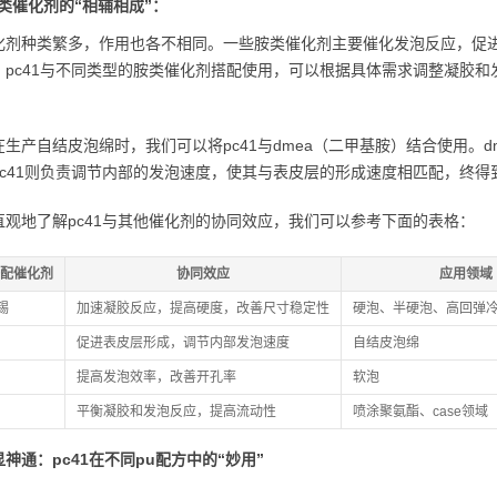
类催化剂的“相辅相成”：
化剂种类繁多，作用也各不相同。一些胺类催化剂主要催化发泡反应，促
。pc41与不同类型的胺类催化剂搭配使用，可以根据具体需求调整凝胶
。
在生产自结皮泡绵时，我们可以将pc41与dmea（二甲基胺）结合使用。
pc41则负责调节内部的发泡速度，使其与表皮层的形成速度相匹配，终
直观地了解pc41与其他催化剂的协同效应，我们可以参考下面的表格：
搭配催化剂
协同效应
应用领域
锡
加速凝胶反应，提高硬度，改善尺寸稳定性
硬泡、半硬泡、高回弹
促进表皮层形成，调节内部发泡速度
自结皮泡绵
提高发泡效率，改善开孔率
软泡
平衡凝胶和发泡反应，提高流动性
喷涂聚氨酯、case领域
神通：pc41在不同pu配方中的“妙用”