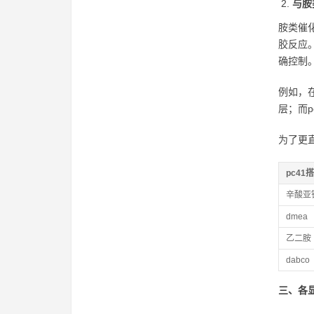
与胺
胺类催
胶反应
确控制
例如，
层；而
为了更
pc41
辛酸亚
dmea
乙二胺
dabco
三、各显