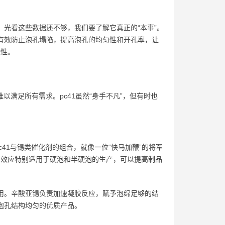
，光看这些数据还不够，我们要了解它真正的“本事”。
能有效防止泡孔塌陷，提高泡孔的均匀性和开孔率，让
适性。
满足所有需求。pc41虽然“身手不凡”，但有时也
c41与锡类催化剂的组合，就像一位“快马加鞭”的将军
同效应特别适用于硬泡和半硬泡的生产，可以提高制品
使用。辛酸亚锡负责加速凝胶反应，赋予泡绵足够的结
、泡孔结构均匀的优质产品。