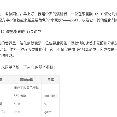
友，各位同仁，早上好！我是今天的演讲者，一位在聚氨酯（pu）催化剂
配方中扮演着越来越重要角色的“小家伙”——pc41，以及它与其他催化剂的
41：聚氨酯界的“万金油”？
酯的世界里，催化剂就像是一位位幕后英雄，默默地加速着多元醇和异氰酸
pc41，作为一种叔胺类催化剂，它可不仅仅是“加速”那么简单，它更像是
品的性能。
先来简单了解一下pc41的基本参数：
数
数值/范围
单位
无色至淡黄色液体
–
550-600
mgkoh/g
量
≤0.5
%
5℃)
0.95-1.00
g/cm³