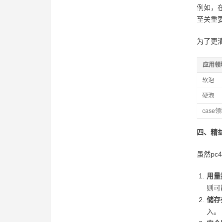
例如，
至关重
为了更
应用领
软泡
硬泡
case
四、精益
虽然p
用量
则可
储存
入。