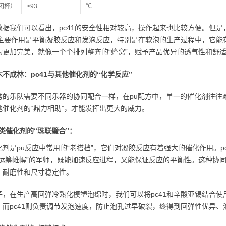
闭杯）
>93
℃
数据我们可以看出，pc41的安全性相对较高，操作起来也比较方便。但是
1的主要作用是平衡凝胶反应和发泡反应，特别是在软泡的生产过程中，它
构更加完美，就像一个个排列整齐的“蜂窝”，赋予产品优异的透气性和舒
不成林：pc41与其他催化剂的“化学反应”
秀的乐队需要不同乐器的协同配合一样，在pu配方中，单一的催化剂往往难以
他催化剂的“鼎力相助”，才能发挥出更大的威力。
类催化剂的“珠联璧合”：
化剂是pu反应中常用的“老搭档”，它们对凝胶反应有着强大的催化作用。p
“运筹帷幄”的军师，既能加速反应进程，又能保证反应的平衡性。这种协
、耐磨性和尺寸稳定性。
子，在生产高回弹冷熟化模塑泡绵时，我们可以将pc41和辛酸亚锡结合
，而pc41则负责调节发泡速度，防止泡孔过早破裂，终得到回弹性优异