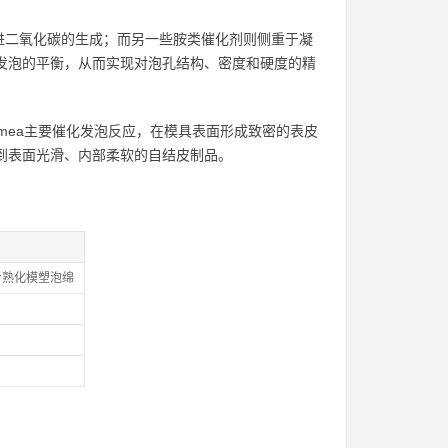
进二氧化碳的生成；而另一些胺类催化剂则侧重于凝
和发泡的平衡，从而实现对泡孔结构、密度和硬度的精
dmea主要催化发泡反应，在模具表面形成致密的表皮
得到表面光滑、内部柔软的自结皮制品。
冷熟化模塑泡绵