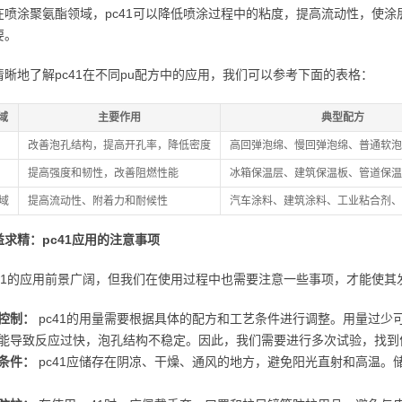
在喷涂聚氨酯领域，pc41可以降低喷涂过程中的粘度，提高流动性，使
要。
清晰地了解pc41在不同pu配方中的应用，我们可以参考下面的表格：
域
主要作用
典型配方
改善泡孔结构，提高开孔率，降低密度
高回弹泡绵、慢回弹泡绵、普通软泡
提高强度和韧性，改善阻燃性能
冰箱保温层、建筑保温板、管道保温
领域
提高流动性、附着力和耐候性
汽车涂料、建筑涂料、工业粘合剂、
求精：pc41应用的注意事项
c41的应用前景广阔，但我们在使用过程中也需要注意一些事项，才能使其
控制：
pc41的用量需要根据具体的配方和工艺条件进行调整。用量过少
能导致反应过快，泡孔结构不稳定。因此，我们需要进行多次试验，找到
条件：
pc41应储存在阴凉、干燥、通风的地方，避免阳光直射和高温。