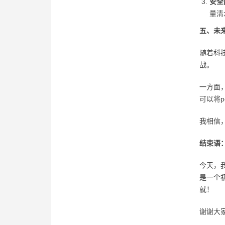
安全
量清
五、未来
随着科
战。
一方面
可以将
我相信
结束语
今天，
是一个
就！
谢谢大