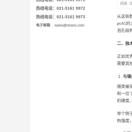
闪点（
热线电话：021-5161 9972
从这些
热线电话：021-5161 9973
pc4
电子邮箱
：
sales@ohans.com
泡孔结
二、独木
正如优
需要其
与锡
锡类催
和一位
的硬度
举个例
构强度