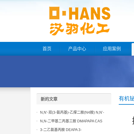
首页
产品中心
应用案例
有机
新的文章
N,N’-双(3-氨丙基)-乙撑二胺(N4胺) N,N’-
Bis(3-aminopropyl)-ethylenediamine CAS
N,N-二甲基二丙基三胺 DMAPAPA CAS
No10563-26-5
No10563-29-8
3-二乙氨基丙胺 DEAPA 3-