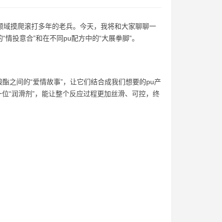
领域摸爬滚打多年的老兵。今天，我将和大家聊聊一
“情投意合”和在不同pu配方中的“大展拳脚”。
酯之间的“爱情故事”，让它们结合成我们想要的pu产
一位“润滑剂”，能让整个反应过程更加丝滑、可控，终