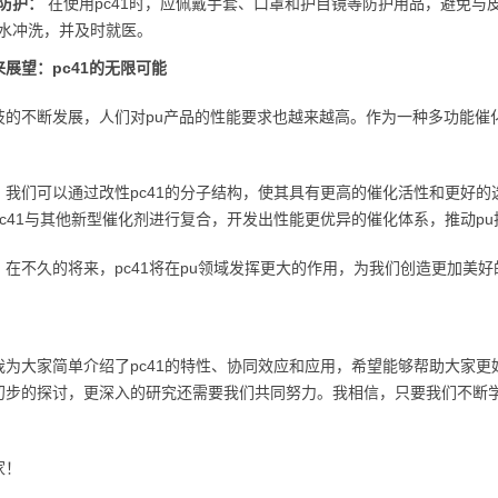
防护：
在使用pc41时，应佩戴手套、口罩和护目镜等防护用品，避免与
水冲洗，并及时就医。
展望：pc41的无限可能
技的不断发展，人们对pu产品的性能要求也越来越高。作为一种多功能催化
，我们可以通过改性pc41的分子结构，使其具有更高的催化活性和更好
pc41与其他新型催化剂进行复合，开发出性能更优异的催化体系，推动p
，在不久的将来，pc41将在pu领域发挥更大的作用，为我们创造更加美好
：
我为大家简单介绍了pc41的特性、协同效应和应用，希望能够帮助大家更
初步的探讨，更深入的研究还需要我们共同努力。我相信，只要我们不断学
家！