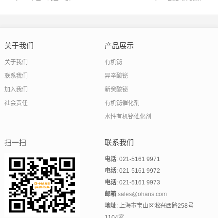
制品的生产效率和工艺宽容度
关于我们
产品展示
关于我们
有机铋
联系我们
异辛酸铋
加入我们
新癸酸铋
社会责任
有机铋催化剂
水性有机铋催化剂
扫一扫
联系我们
电话
: 021-5161 9971
电话
: 021-5161 9972
电话
: 021-5161 9973
邮箱
:
sales@ohans.com
地址
: 上海市宝山区淞兴西路258号
1104室