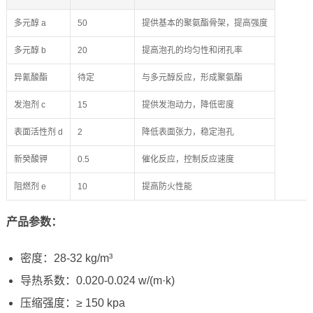
多元醇 a
50
提供基本的聚氨酯骨架，提高强度
多元醇 b
20
提高泡孔的均匀性和闭孔率
异氰酸酯
待定
与多元醇反应，形成聚氨酯
发泡剂 c
15
提供发泡动力，降低密度
表面活性剂 d
2
降低表面张力，稳定泡孔
新癸酸钾
0.5
催化反应，控制反应速度
阻燃剂 e
10
提高防火性能
产品参数：
密度：28-32 kg/m³
导热系数：0.020-0.024 w/(m·k)
压缩强度：≥ 150 kpa